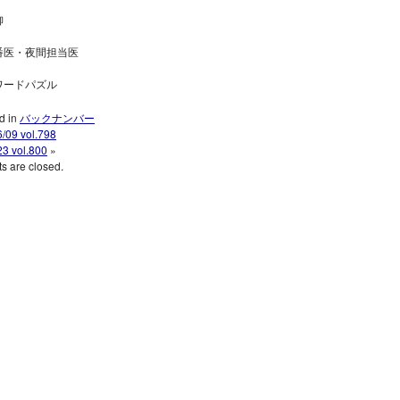
柳
番医・夜間担当医
ワードパズル
d in
バックナンバー
/09 vol.798
23 vol.800
»
 are closed.