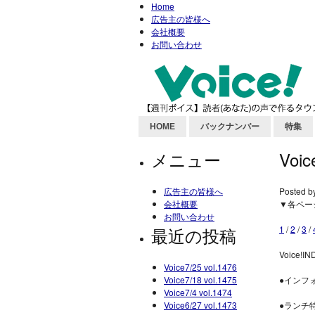
Home
広告主の皆様へ
会社概要
お問い合わせ
HOME
バックナンバー
特集
メニュー
Voic
広告主の皆様へ
Posted b
会社概要
▼各ペー
お問い合わせ
最近の投稿
1
/
2
/
3
/
Voice!IN
Voice7/25 vol.1476
Voice7/18 vol.1475
●インフ
Voice7/4 vol.1474
Voice6/27 vol.1473
●ランチ