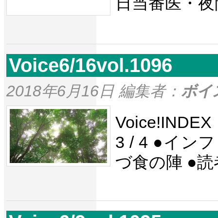
日当番医・夜
Voice6/16vol.1096
2018年6月16日 編集者：
ボイ
Voice!IND
3 / 4 ●
づ食の陣 ●読