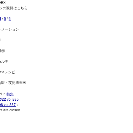
DEX
ジの観覧はこちら
4
/
5
/
6
ォメーション
柳
川柳
カルテ
afeレシピ
番医・夜間担当医
d in
特集
/22 vol.885
08 vol.887
»
 are closed.