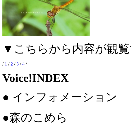
▼こちらから内容が観覧
/
1
/
2
/
3
/
4
/
Voice!INDEX
● インフォメーション
●森のこめら