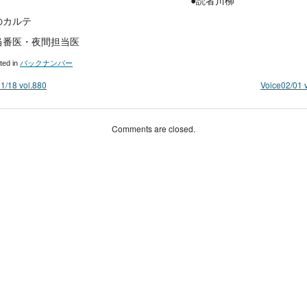
●読者川柳
のカルテ
当番医・夜間担当医
ted in
バックナンバー
1/18 vol.880
Voice02/01 
Comments are closed.