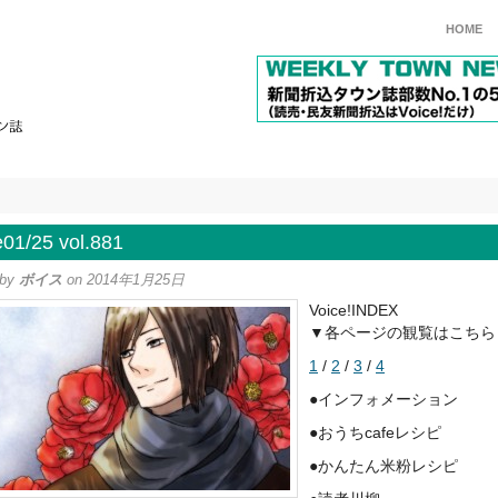
HOME
e01/25 vol.881
 by
ボイス
on 2014年1月25日
Voice!INDEX
▼各ページの観覧はこちら
1
/
2
/
3
/
4
●インフォメーション
●おうちcafeレシピ
●かんたん米粉レシピ